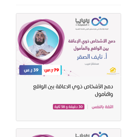
79 ر.س
39 ر.س
دمج الأشخاص ذوي الاعاقة بين الواقع
والمأمول
الثقة بالنفس
30 دقيقة و 58 ثانية