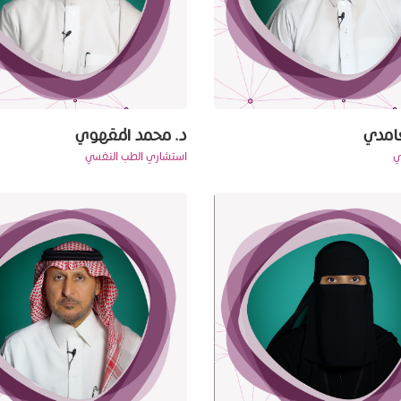
لغامدي
د. محمد المقهوي
ي
استشاري الطب النفسي