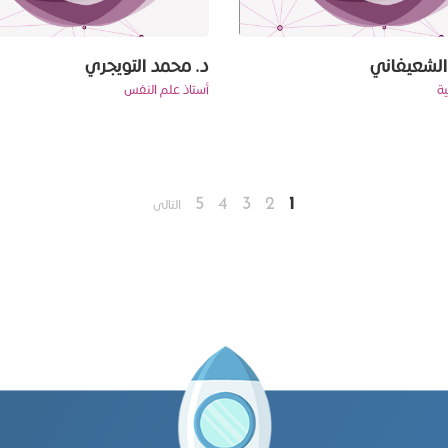
 الشعيفاني
د. محمد التويجري
سية
أستاذ علم النفس
5
4
3
2
1
التالى