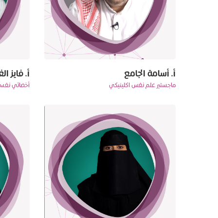
أ. أسامة الجامع
أ. فايز ا
ماجستير علم نفس اكلينيكي
أخصائي نفس