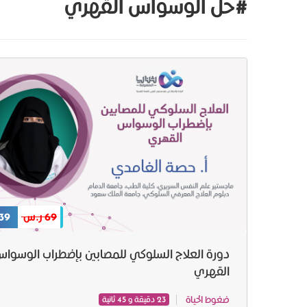
#حل الوسواس القهري
69 ر.س
39 ر.س
دورة العلاج السلوكي للمصابين بإضطراب الوسوا
القهري
ضغوط الحياة
23 دقيقة و 45 ثانية