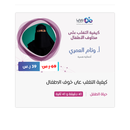
69 ر.س
39 ر.س
كيفية التغلب على خوف الاطفال
حياة الطفل
41 دقيقة و 41 ثانية