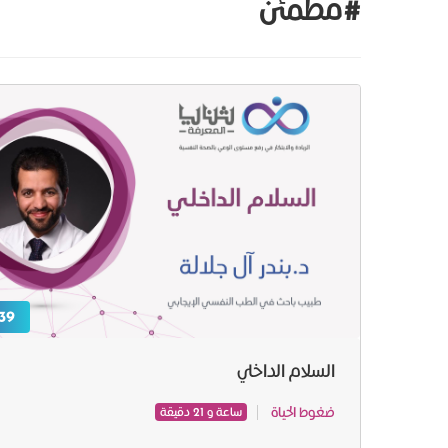
#مطمئن
39 ر.س
السلام الداخلي
ضغوط الحياة
ساعة و 21 دقيقة