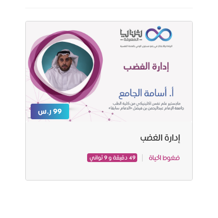
99 ر.س
إدارة الغضب
ضغوط الحياة
49 دقيقة و 9 ثواني