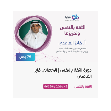
79 ر.س
دورة الثقة بالنفس | الاخصائي فايز
الغامدي
الثقة بالنفس
45 دقيقة و 38 ثانية