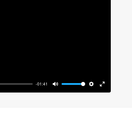
y
-01:41
Volume
Mute
Settings
Enter
fullscreen