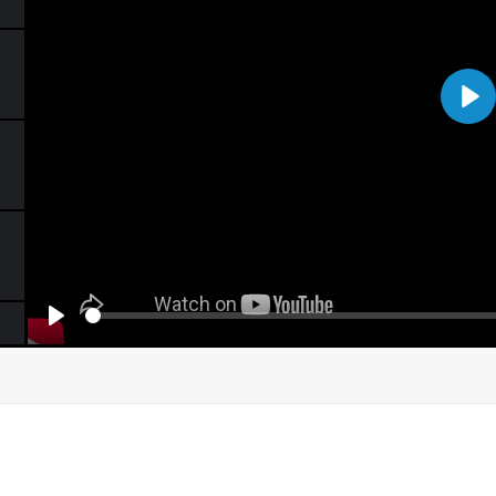
Pla
Seek
Play