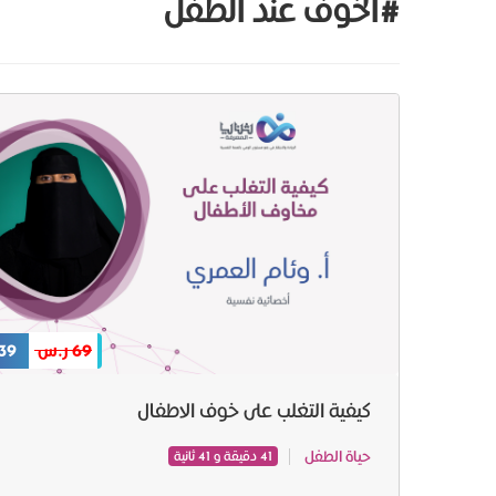
#الخوف عند الطفل
69 ر.س
39 ر.س
كيفية التغلب على خوف الاطفال
حياة الطفل
41 دقيقة و 41 ثانية