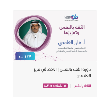
79 ر.س
دورة الثقة بالنفس | الاخصائي فايز
الغامدي
الثقة بالنفس
45 دقيقة و 38 ثانية