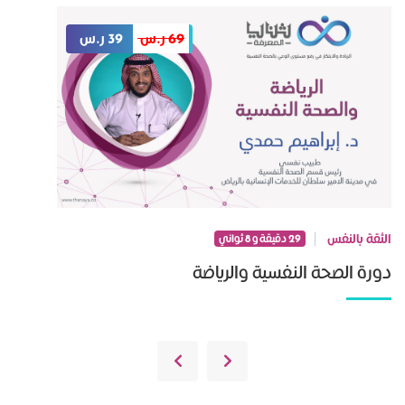
69 ر.س
39 ر.س
الثقة بالنفس
29 دقيقة و 8 ثواني
دورة الصحة النفسية والرياضة