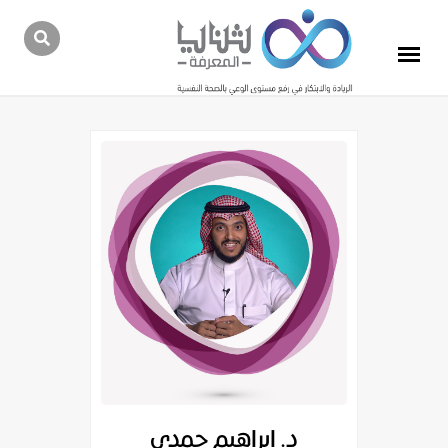
د. ابراهيم حمدي