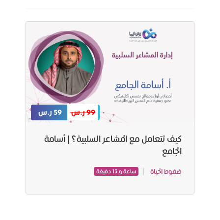
99 ر.س
59 ر.س
كيف تتعامل مع المشاعر السلبية؟ | أسامة
الجامع
ضغوط الحياة
ساعة و 13 دقيقة