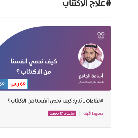
#علاج الاكتئاب
69 ر.س
59 ر.س
#لقاءات_ثنايا: كيف نحمي أنفسنا من الاكتئاب؟
ضغوط الحياة
ساعة و 17 دقيقة