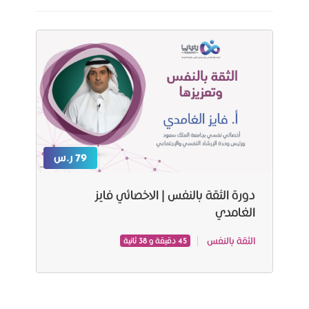
79 ر.س
دورة الثقة بالنفس | الاخصائي فايز
الغامدي
الثقة بالنفس
45 دقيقة و 38 ثانية