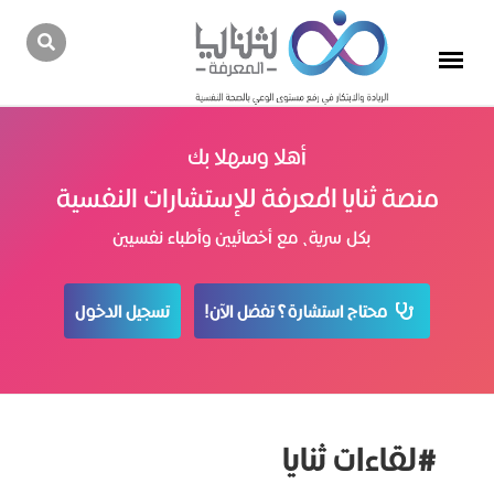
أهلا وسهلا بك
منصة ثنايا المعرفة للإستشارات النفسية
بكل سرية، مع أخصائيين وأطباء نفسيين
محتاج استشارة؟ تفضل الآن!
تسجيل الدخول
#لقاءات ثنايا