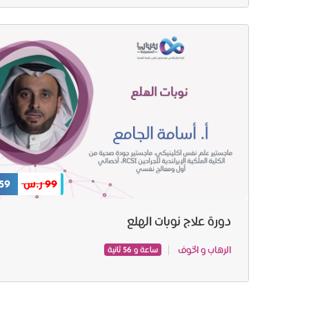
99 ر.س
59 ر.س
دورة علاج نوبات الهلع
الرهاب و الخوف
ساعة و 56 ثانية