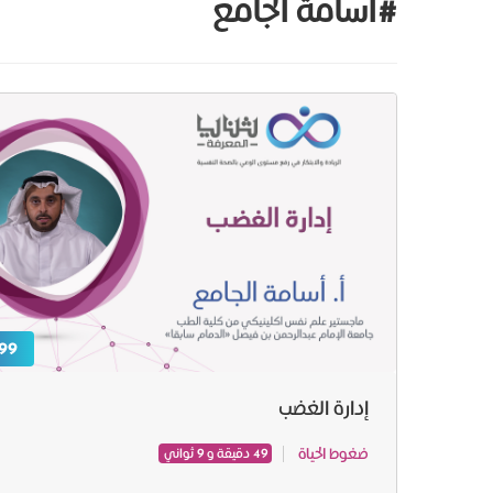
#اسامة الجامع
99 ر.س
إدارة الغضب
ضغوط الحياة
49 دقيقة و 9 ثواني